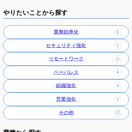
やりたいことから探す
業務効率化
6
セキュリティ強化
1
リモートワーク
0
ペーパレス
4
組織強化
4
営業強化
3
その他
17