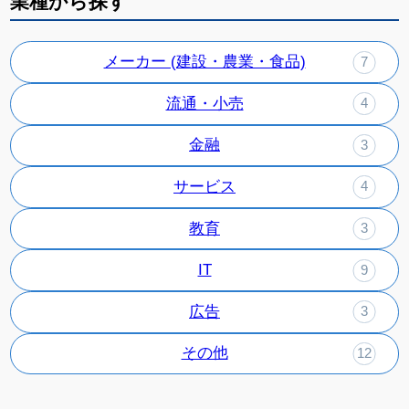
業種から探す
メーカー (建設・農業・食品)
7
流通・小売
4
金融
3
サービス
4
教育
3
IT
9
広告
3
その他
12