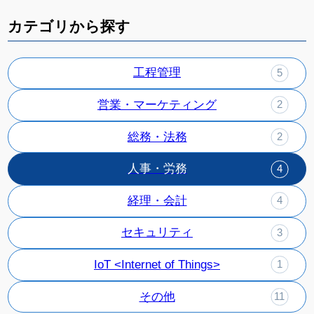
カテゴリから探す
工程管理
5
営業・マーケティング
2
総務・法務
2
人事・労務
4
経理・会計
4
セキュリティ
3
IoT <Internet of Things>
1
その他
11