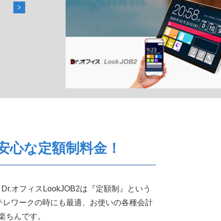
も安心な定額制料金！
オフィスLookJOB2は『定額制』という
テレワークの時にも最適、お使いの各種会計
楽ちんです。