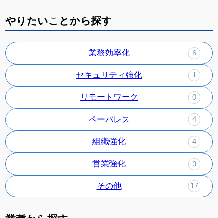
やりたいことから探す
業務効率化
6
セキュリティ強化
1
リモートワーク
0
ペーパレス
4
組織強化
4
営業強化
3
その他
17