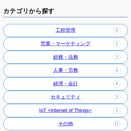
カテゴリから探す
工程管理
5
営業・マーケティング
2
総務・法務
2
人事・労務
4
経理・会計
4
セキュリティ
3
IoT <Internet of Things>
1
その他
11