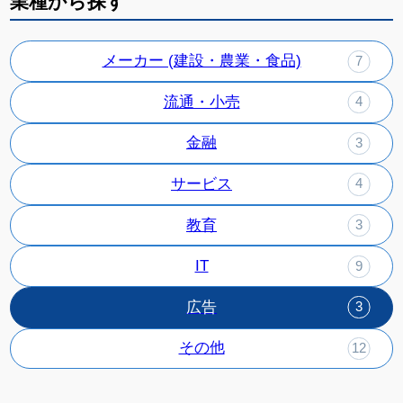
業種から探す
メーカー (建設・農業・食品)
7
流通・小売
4
金融
3
サービス
4
教育
3
IT
9
広告
3
その他
12