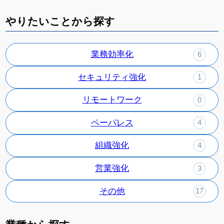
やりたいことから探す
業務効率化
6
セキュリティ強化
1
リモートワーク
0
ペーパレス
4
組織強化
4
営業強化
3
その他
17