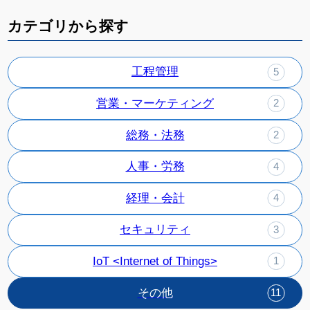
カテゴリから探す
工程管理
5
営業・マーケティング
2
総務・法務
2
人事・労務
4
経理・会計
4
セキュリティ
3
IoT <Internet of Things>
1
その他
11