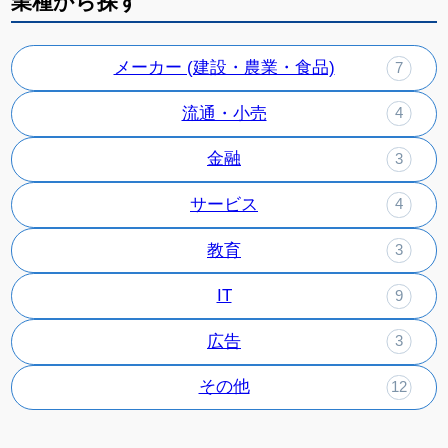
業種から探す
メーカー (建設・農業・食品)
7
流通・小売
4
金融
3
サービス
4
教育
3
IT
9
広告
3
その他
12